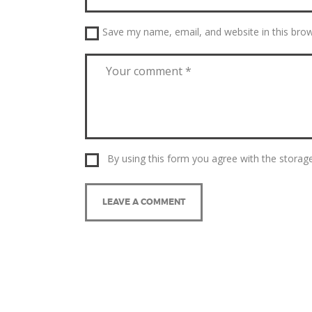
Save my name, email, and website in this bro
By using this form you agree with the storage
A
l
t
e
r