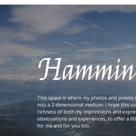
n
a
t
i
v
e
:
This space is where my photos and poems 
into a 2-dimensional medium. I hope this 
richness of both my impressions and express
observations and experiences, to offer a litt
for me and for you too.