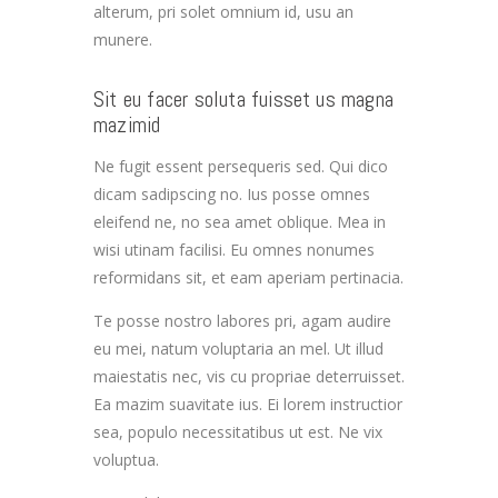
alterum, pri solet omnium id, usu an
munere.
Sit eu facer soluta fuisset us magna
mazimid
Ne fugit essent persequeris sed. Qui dico
dicam sadipscing no. Ius posse omnes
eleifend ne, no sea amet oblique. Mea in
wisi utinam facilisi. Eu omnes nonumes
reformidans sit, et eam aperiam pertinacia.
Te posse nostro labores pri, agam audire
eu mei, natum voluptaria an mel. Ut illud
maiestatis nec, vis cu propriae deterruisset.
Ea mazim suavitate ius. Ei lorem instructior
sea, populo necessitatibus ut est. Ne vix
voluptua.