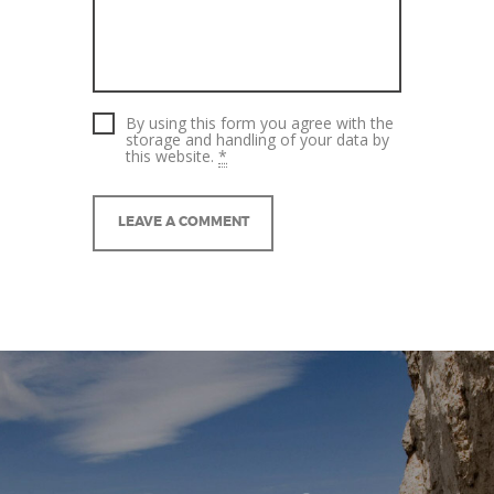
By using this form you agree with the
storage and handling of your data by
this website.
*
A
l
t
e
r
n
a
t
i