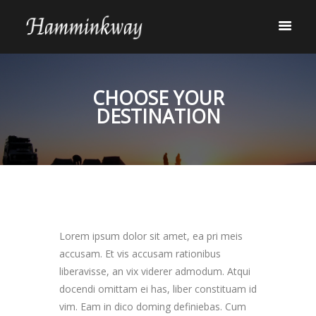
CHOOSE YOUR
DESTINATION
Lorem ipsum dolor sit amet, ea pri meis
accusam. Et vis accusam rationibus
liberavisse, an vix viderer admodum. Atqui
docendi omittam ei has, liber constituam id
vim. Eam in dico doming definiebas. Cum