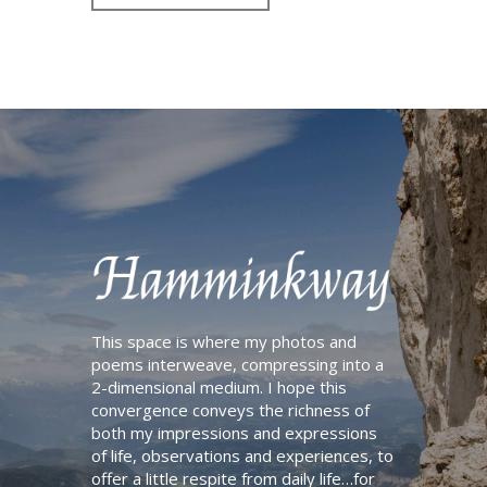
A
l
t
e
r
n
a
t
i
v
e
:
This space is where my photos and
poems interweave, compressing into a
2-dimensional medium. I hope this
convergence conveys the richness of
both my impressions and expressions
of life, observations and experiences, to
offer a little respite from daily life…for