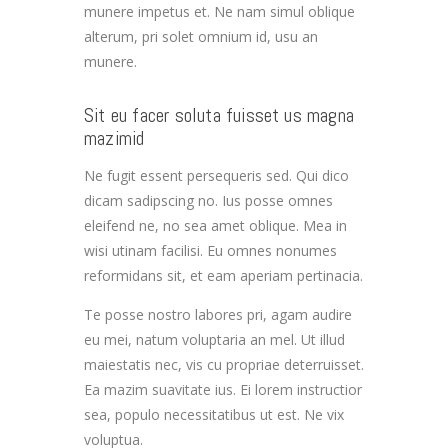
munere impetus et. Ne nam simul oblique
alterum, pri solet omnium id, usu an
munere.
Sit eu facer soluta fuisset us magna
mazimid
Ne fugit essent persequeris sed. Qui dico
dicam sadipscing no. Ius posse omnes
eleifend ne, no sea amet oblique. Mea in
wisi utinam facilisi. Eu omnes nonumes
reformidans sit, et eam aperiam pertinacia.
Te posse nostro labores pri, agam audire
eu mei, natum voluptaria an mel. Ut illud
maiestatis nec, vis cu propriae deterruisset.
Ea mazim suavitate ius. Ei lorem instructior
sea, populo necessitatibus ut est. Ne vix
voluptua.