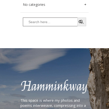
No categories
a
t
SEARCH BUTTON
i
Search
for:
v
e
:
This space is where my photos and
poems interweave, compressing into a