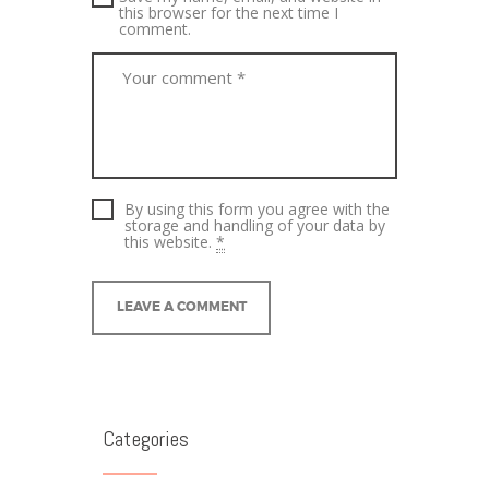
this browser for the next time I
comment.
By using this form you agree with the
storage and handling of your data by
this website.
*
A
l
t
e
Categories
r
n